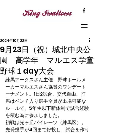
2024年10月22日
9月23日（祝）城北中央公
園 高学年 マルエス学童
野球１day大会
練馬アークスさん主催、野球ボールメ
ーカーマルエスさん協賛のワンデート
ーナメント。1日2試合、交代自由、打
席はベンチ入り選手全員が出場可能な
ルールで、5年生以下新体制で試合経験
を積む為に参加しました。
初戦は光ヶ丘パイレーツ（練馬区）。
先発投手が4回まで好投し、試合を作り