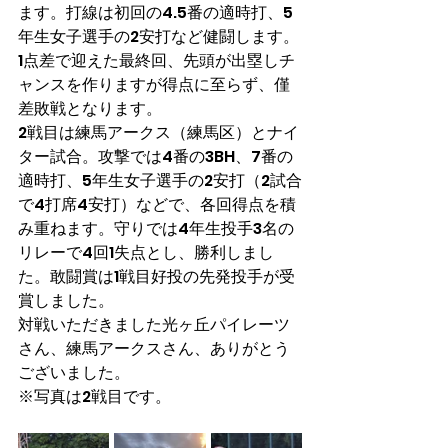
ます。打線は初回の4.5番の適時打、5
年生女子選手の2安打など健闘します。
1点差で迎えた最終回、先頭が出塁しチ
ャンスを作りますが得点に至らず、僅
差敗戦となります。
2戦目は練馬アークス（練馬区）とナイ
ター試合。攻撃では4番の3BH、7番の
適時打、5年生女子選手の2安打（2試合
で4打席4安打）などで、各回得点を積
み重ねます。守りでは4年生投手3名の
リレーで4回1失点とし、勝利しまし
た。敢闘賞は1戦目好投の先発投手が受
賞しました。
対戦いただきました光ヶ丘パイレーツ
さん、練馬アークスさん、ありがとう
ございました。
※写真は2戦目です。