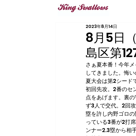
2023年8月14日
8月5日
島区第1
さぁ夏本番！今年メ
してきました。悔い
夏大会は第2シード
初回先攻。2番のセ
点をあげます。裏の
ず3人で交代。2回
塁を許し内野ゴロの
っている3番が2打
ンナー2.3塁から