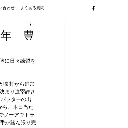
い合わせ
よくある質問
幼年 豊
胸に日々練習を
が長打から追加
決まり進塁許さ
頭バッターの出
から、本日当た
でノーアウトラ
投手が踏ん張り完