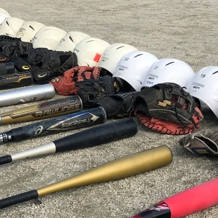
会（夏大会）開会式
ー