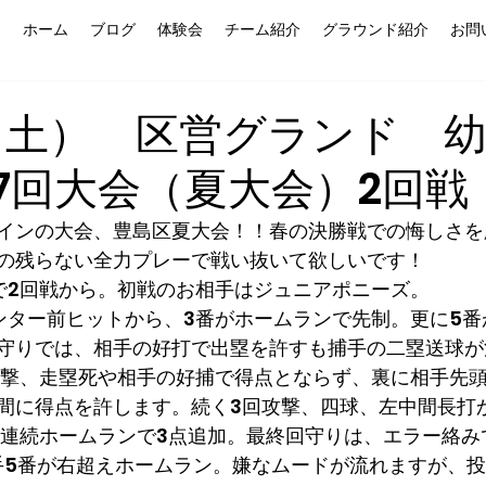
ホーム
ブログ
体験会
チーム紹介
グラウンド紹介
お問
（土） 区営グランド 
27回大会（夏大会）2回戦
インの大会、豊島区夏大会！！春の決勝戦での悔しさを
の残らない全力プレーで戦い抜いて欲しいです！
で2回戦から。初戦のお相手はジュニアポニーズ。
ンター前ヒットから、3番がホームランで先制。更に5番
守りでは、相手の好打で出塁を許すも捕手の二塁送球が
攻撃、走塁死や相手の好捕で得点とならず、裏に相手先
間に得点を許します。続く3回攻撃、四球、左中間長打
席連続ホームランで3点追加。最終回守りは、エラー絡み
相手5番が右超えホームラン。嫌なムードが流れますが、