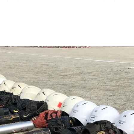
2026.7.20 豊島区第133回大
202
会（夏大会）開会式
ー