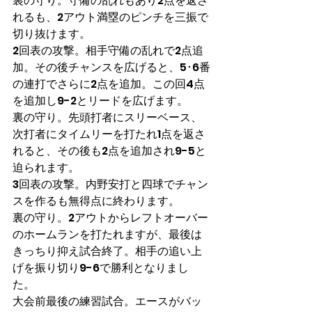
裏の守り。守備の乱れもあり2点を返さ
れるも、2アウト満塁のピンチを三振で
切り抜けます。
2回表の攻撃。相手守備の乱れで2点追
加。その後チャンスを広げると、5･6番
の連打でさらに2点を追加。この回4点
を追加し9-2とリードを広げます。
裏の守り。先頭打者にスリーベース、
次打者にタイムリーを打たれ1点を返さ
れると、その後も2点を追加され9-5と
迫られます。
3回表の攻撃。内野安打と四球でチャン
スを作るも無得点に終わります。
裏の守り。2アウトからレフトオーバー
のホームランを打たれますが、最後は
きっちり抑え試合終了。相手の追い上
げを振り切り9-6で勝利となりまし
た。
大会前最後の練習試合。エースがバッ