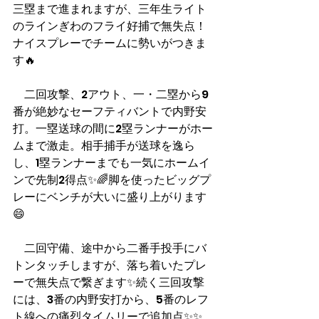
三塁まで進まれますが、三年生ライト
のラインぎわのフライ好捕で無失点！
ナイスプレーでチームに勢いがつきま
す🔥
　二回攻撃、2アウト、一・二塁から9
番が絶妙なセーフティバントで内野安
打。一塁送球の間に2塁ランナーがホー
ムまで激走。相手捕手が送球を逸ら
し、1塁ランナーまでも一気にホームイ
ンで先制2得点✨🌈脚を使ったビッグプ
レーにベンチが大いに盛り上がります
😄
　二回守備、途中から二番手投手にバ
トンタッチしますが、落ち着いたプレ
ーで無失点で繋ぎます✨続く三回攻撃
には、3番の内野安打から、5番のレフ
ト線への痛烈タイムリーで追加点✨✨