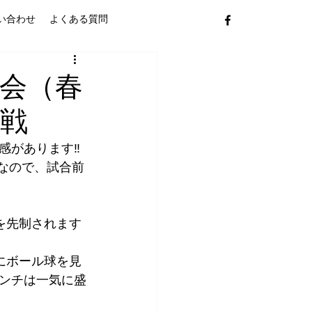
い合わせ
よくある質問
回大会（春
ズ戦
があります‼️
なので、試合前
を先制されます
にボール球を見
ンチは一気に盛