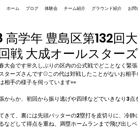
ホーム
ブログ
体験会
チーム紹介
グラウンド紹介
お問
4.18 高学年 豊島区第132
回戦 大成オールスター
春大会です🌸久しぶりの区内の公式戦でどことなく緊張感
スターズさんです⚾️この代は対戦したことがないお相手
は相手の様子を伺っています👀
張からか、初回から振り逃げや四球などでいきなり3点
てきて、裏には先頭バッターの2塁打を皮切りに、冷静
るなどして得点を重ね、満塁ホームランまで飛び出しベ