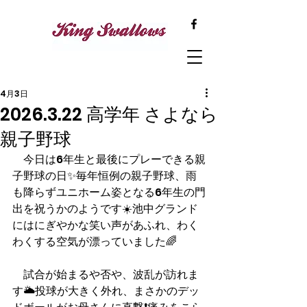
4月3日
2026.3.22 高学年 さよなら
親子野球
　今日は6年生と最後にプレーできる親
子野球の日✨毎年恒例の親子野球、雨
も降らずユニホーム姿となる6年生の門
出を祝うかのようです☀️池中グランド
にはにぎやかな笑い声があふれ、わく
わくする空気が漂っていました🌈
　試合が始まるや否や、波乱が訪れま
す🌥️投球が大きく外れ、まさかのデッ