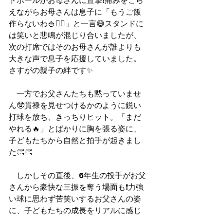
ドボールがお母さんに直撃❗️痛みをこら
えながらお母さんは息子に「もうご飯
作らないわ🍚🙅‍♀️」と一言😅スタンドに
は笑いと悲鳴が混じり合いましたが、
次の打席ではそのお母さんが誰よりも
大きな声で息子を応援していました。
さすがの親子の絆です✨
　一方でお父さんたちも黙っていませ
ん🥸貫禄を見せつけるかのように鋭い
打球を放ち、きっちりヒット。「まだ
やれる🔥」とばかりに胸を張る姿に、
子どもたちから自然と拍手が起きまし
た👏👏
　しかしその直後、6年生の投手がお父
さんから豪快な三振を奪う場面も❗️力強
い球に思わず苦笑いするお父さんの姿
に、子どもたちの成長をリアルに感じ