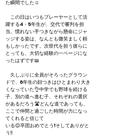
た瞬間でした☺️
　この日はいつもプレーヤーとして活
躍する4・5年生が、交代で審判を担
当。慣れない手つきながら懸命にジャ
ッジする姿は、なんとも微笑ましく頼
もしかったです。次世代を担う彼らに
とっても、大切な経験の一ページにな
ったはずです📖
　久しぶりに全員がそろったグラウン
ドで、6年生の顔つきはひとまわり大き
くなっていた👌中学でも野球を続ける
子、別の道へ進む子、それぞれの選択
があるだろう🛣️どんな道であっても、
ここで仲間と過ごした時間が力になっ
てくれると信じて
いる😌卒団おめでとう❗️そしてありがと
う‼️