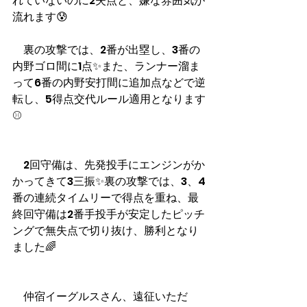
れていないのに2失点と、嫌な雰囲気が
流れます😰
　裏の攻撃では、2番が出塁し、3番の
内野ゴロ間に1点✨また、ランナー溜ま
って6番の内野安打間に追加点などで逆
転し、5得点交代ルール適用となります
⚾️
　2回守備は、先発投手にエンジンがか
かってきて3三振✨裏の攻撃では、3、4
番の連続タイムリーで得点を重ね、最
終回守備は2番手投手が安定したピッチ
ングで無失点で切り抜け、勝利となり
ました🌈
　仲宿イーグルスさん、遠征いただ