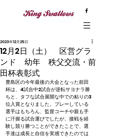
2023年12月25日
12月2日（土） 区営グラ
ンド 幼年 秩父交流・前
田杯表彰式
豊島区の今年最後の大会となった前田
杯は、4試合中2試合が逆転サヨナラ勝
ちと、タフな試合展開な中での粘りの3
位入賞となりました。プレーしている
選手はもちろん、監督コーチや親も手
に汗握る試合運びでしたが、接戦を経
験し競り勝つことができたことで、選
手達は成長と自信を実感できたのでは