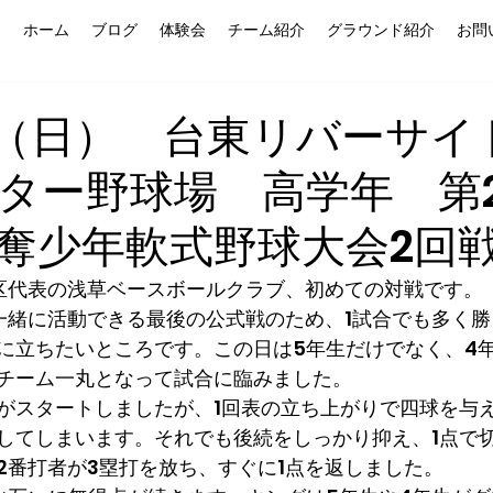
ホーム
ブログ
体験会
チーム紹介
グラウンド紹介
お問
4日（日） 台東リバーサイ
ター野球場 高学年 第
奪少年軟式野球大会2回
区代表の浅草ベースボールクラブ、初めての対戦です。
一緒に活動できる最後の公式戦のため、1試合でも多く
に立ちたいところです。この日は5年生だけでなく、4
チーム一丸となって試合に臨みました。
がスタートしましたが、1回表の立ち上がりで四球を与
してしまいます。それでも後続をしっかり抑え、1点で
2番打者が3塁打を放ち、すぐに1点を返しました。