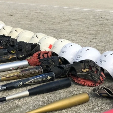
2026.7.20 豊島区第133回大
202
会（夏大会）開会式
ー