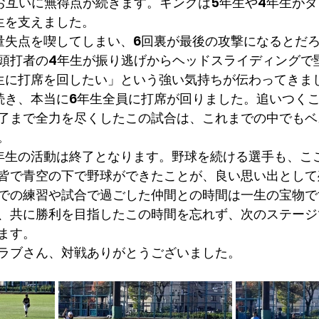
お互いに無得点が続きます。キングは5年生や4年生が
生を支えました。
量失点を喫してしまい、6回裏が最後の攻撃になるとだ
頭打者の4年生が振り逃げからヘッドスライディングで
生に打席を回したい」という強い気持ちが伝わってきま
続き、本当に6年生全員に打席が回りました。追いつく
了まで全力を尽くしたこの試合は、これまでの中でもベ
。
年生の活動は終了となります。野球を続ける選手も、こ
皆で青空の下で野球ができたことが、良い思い出として
での練習や試合で過ごした仲間との時間は一生の宝物で
、共に勝利を目指したこの時間を忘れず、次のステージ
ます。
ラブさん、対戦ありがとうございました。