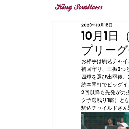
2023年10月18日
10月1
プリーグ
お相手は駒込チャイ
初回守り、三振2つ
四球を選び出塁後、
続本塁打でビッグイ
2回以降も先発が力
ク予選残り1戦）と
駒込チャイルドさん