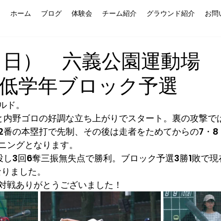
ホーム
ブログ
体験会
チーム紹介
グラウンド紹介
お問
日（日） 六義公園運動場
低学年ブロック予選
ルド。
と内野ゴロの好調な立ち上がりでスタート。裏の攻撃で
2番の本塁打で先制、その後は走者をためてからの7・8
ニングとなります。
投し3回6奪三振無失点で勝利。ブロック予選3勝1敗で現
なりました。
対戦ありがとうございました！