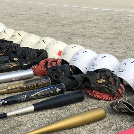
2026.7.20 豊島区第133回大
202
会（夏大会）開会式
ー